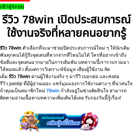
เข้าสู่ระบบ
รีวิว 78win เปิดประสบการณ์
ใช้งานจริงที่หลายคนอยากรู้
รีวิว 78win
ตัวเลือกที่จะมาช่วยเปิดประสบการณ์ใหม่ ๆ ให้นักเดิม
พันทุกคนได้รู้ถึงจุดเด่นที่หากจากที่ไหนไม่ได้ ใครที่อยากเข้าถึง
ข้อดีและจุดเด่นมากมายในการเดิมพัน บทความนี้เรารวบรวมมา
ให้หมดแล้ว ตั้งแต่การวิเคราะห์ข้อมูล เสียงผู้ใช้งาน จัด
เต็ม
รีวิว 78win
ผ่านผู้ใช้งานจริง ๆ มารีวิวบอกต่อ และส่งต่อ
รีวิว pantip ที่มีผู้อ่านเยอะ แชร์มุมมองการใช้งานต่าง ๆ ที่น่าสนใจ
ถ้าคุณเป็นสมาชิกใหม่
78win
กำลังอยู่ในช่วงตัดสินใจ สามารถ
ติดตามอ่านเนื้อหาบทความเพิ่มเติมได้เลย รับรองวันนี้รู้เรื่อง!