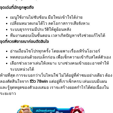
จุดเด่นที่มักถูกพูดถึง
เมนูใช้งานไม่ซับซ้อน มือใหม่เข้าใจได้ง่าย
เปลี่ยนหมวดเกมได้ไว ลดโอกาสการเสียจังหวะ
ระบบธุรกรรมมีประวัติให้ดูย้อนหลัง
ทีมงานตอบเป็นขั้นตอน เวลาเกิดปัญหาจริงช่วยแก้ไขได้
จุดที่ควรพิจารณาก่อนตัดสินใจ
อ่านเงื่อนไขโปรทุกครั้ง โดยเฉพาะเรื่องเทิร์นโอเวอร์
ทดสอบเล่นด้วยงบเล็กก่อน เพื่อเช็กความเข้ากับสไตล์ตัวเอง
เลือกช่วงเวลาเล่นให้เหมาะ บางช่วงคนเข้าเยอะอาจทำให้
ระบบหน่วงได้
ท้ายที่สุด การจะบอกว่าเว็บไหนใช่ ไม่ได้อยู่ที่คำชมอย่างเดียว ต้อง
ลองตัดสินใจจาก
รีวิว
78win
แต่อยู่ที่เราเช็กครบ เล่นแบบมีแผน
และรู้จุดหยุดของตัวเองเสมอ เราจะสร้างยอดกำไรได้ต่อเนื่องใน
ระยะยาว