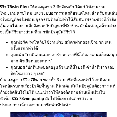
รีวิว
78win
ดีไหม
ให้ลองดูจาก 3 ปัจจัยหลัก ได้แก่ ใช้งานง่าย
ไหม, เกมครบไหม และระบบธุรกรรมเสถียรแค่ไหน สำหรับคนเล่น
จริงเมนูต้องไม่ซ่อน ธุรกรรมต้องไม่ทำให้สับสน เพราะช่วงที่กำลัง
ลุ้น คนไม่อยากเสียจังหวะกับปัญหาที่ซับซ้อน ดังนั้นข้อมูลด้านล่าง
จะเป็นรีวิวบางส่วน ที่สมาชิกปัจจุบันรีวิวไว้
คุณฟอร์ด “หน้าเว็บใช้งานง่าย สมัครฝากถอนชิวมาก เล่น
ครั้งแรกก็ทำได้”
คุณเพ้น “ปกติเล่นแต่บาคาร่า มาเจอที่นี่ได้ลองเล่นสล็อตสนุก
มาก ตัวเลือกเยอะสุด ๆ”
คุณบอส “ปกติแทงบอลอยู่แล้ว แต่ที่นี่โปรดี ค่าน้ำดีมาก เลย
ติดใจมายาว ๆ เลย”
ถ้าลองดูจาก
รีวิว
78win
ของทั้ง 3 สมาชิกที่แนะนำไว้ จะมีตอบ
โจทย์ครบทุกเรื่องปัจจัยพื้นฐาน ที่นักเดิมพันในปัจจุบันต้องการ แต่
ถ้ายังตัดสินใจไม่ได้ แนะนำว่าให้ลองติดตามอ่านเพิ่มเติมใน
หัวข้อ
รีวิว
78win pantip
ถัดไปได้เลย เป็นอีกรีวิวจาก
ประสบการณ์ตรงจากสมาชิกพันทิปแท้ ๆ