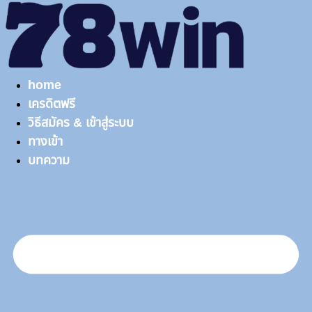
Skip
to
content
home
เครดิตฟรี
วิธีสมัคร & เข้าสู่ระบบ
ทางเข้า
บทความ