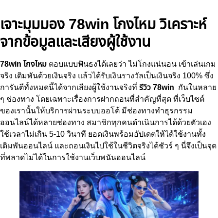
เจาะมุมมอง 78win โกงไหม วิเคราะห์
จากข้อมูลและเสียงผู้ใช้งาน
78win โกงไหม
ตอบแบบฟันธงได้เลยว่า ไม่โกงแน่นอน เข้าเล่นเกม
จริง เดิมพันด้วยเงินจริง แล้วได้รับเงินรางวัลเป็นเงินจริง 100% ซึ่ง
การันตีทั้งหมดนี้ได้จากเสียงผู้ใช้งานจริงที่
รีวิว 78win
กันในหลาย
ๆ ช่องทาง โดยเฉพาะเรื่องการฝากถอนที่สำคัญที่สุด ที่เว็บไซต์
ของเรานั้นให้บริการผ่านระบบออโต้ มีช่องทางทำธุรกรรม
ออนไลน์ได้หลายช่องทาง สมาชิกทุกคนดำเนินการได้ด้วยตัวเอง
ใช้เวลาไม่เกิน 5-10 วินาที ยอดเงินพร้อมอัปเดตให้ได้ใช้งานทั้ง
เดิมพันออนไลน์ และถอนเงินไปใช้ในชีวิตจริงได้ชัวร์ ๆ นี่จึงเป็นจุด
ที่พลาดไม่ได้ในการใช้งานเว็บพนันออนไลน์