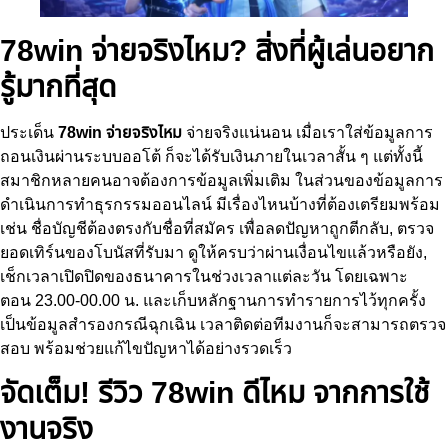
78win จ่ายจริงไหม? สิ่งที่ผู้เล่นอยาก
รู้มากที่สุด
ประเด็น
78win จ่ายจริงไหม
จ่ายจริงแน่นอน เมื่อเราใส่ข้อมูลการ
ถอนเงินผ่านระบบออโต้ ก็จะได้รับเงินภายในเวลาสั้น ๆ แต่ทั้งนี้
สมาชิกหลายคนอาจต้องการข้อมูลเพิ่มเติม ในส่วนของข้อมูลการ
ดำเนินการทำธุรกรรมออนไลน์ มีเรื่องไหนบ้างที่ต้องเตรียมพร้อม
เช่น ชื่อบัญชีต้องตรงกับชื่อที่สมัคร เพื่อลดปัญหาถูกตีกลับ, ตรวจ
ยอดเทิร์นของโบนัสที่รับมา ดูให้ครบว่าผ่านเงื่อนไขแล้วหรือยัง,
เช็กเวลาเปิดปิดของธนาคารในช่วงเวลาแต่ละวัน โดยเฉพาะ
ตอน 23.00-00.00 น. และเก็บหลักฐานการทำรายการไว้ทุกครั้ง
เป็นข้อมูลสำรองกรณีฉุกเฉิน เวลาติดต่อทีมงานก็จะสามารถตรวจ
สอบ พร้อมช่วยแก้ไขปัญหาได้อย่างรวดเร็ว
จัดเต็ม! รีวิว 78win ดีไหม จากการใช้
งานจริง