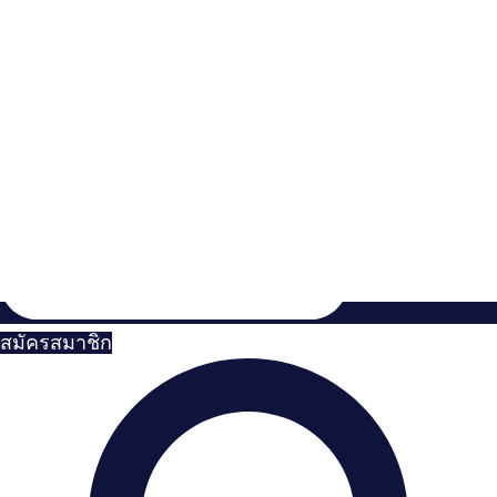
สมัครสมาชิก