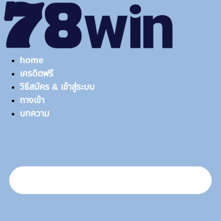
Skip
to
content
home
เครดิตฟรี
วิธีสมัคร & เข้าสู่ระบบ
ทางเข้า
บทความ