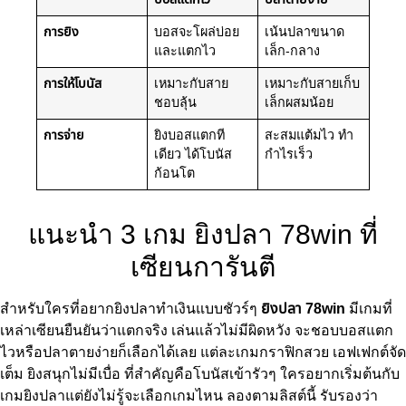
การยิง
บอสจะโผล่บ่อย
เน้นปลาขนาด
และแตกไว
เล็ก-กลาง
การให้โบนัส
เหมาะกับสาย
เหมาะกับสายเก็บ
ชอบลุ้น
เล็กผสมน้อย
การจ่าย
ยิงบอสแตกที
สะสมแต้มไว ทำ
เดียว ได้โบนัส
กำไรเร็ว
ก้อนโต
แนะนำ 3 เกม ยิงปลา 78win ที่
เซียนการันตี
สำหรับใครที่อยากยิงปลาทำเงินแบบชัวร์ๆ
ยิงปลา 78win
มีเกมที่
เหล่าเซียนยืนยันว่าแตกจริง เล่นแล้วไม่มีผิดหวัง จะชอบบอสแตก
ไวหรือปลาตายง่ายก็เลือกได้เลย แต่ละเกมกราฟิกสวย เอฟเฟกต์จัด
เต็ม ยิงสนุกไม่มีเบื่อ ที่สำคัญคือโบนัสเข้ารัวๆ ใครอยากเริ่มต้นกับ
เกมยิงปลาแต่ยังไม่รู้จะเลือกเกมไหน ลองตามลิสต์นี้ รับรองว่า