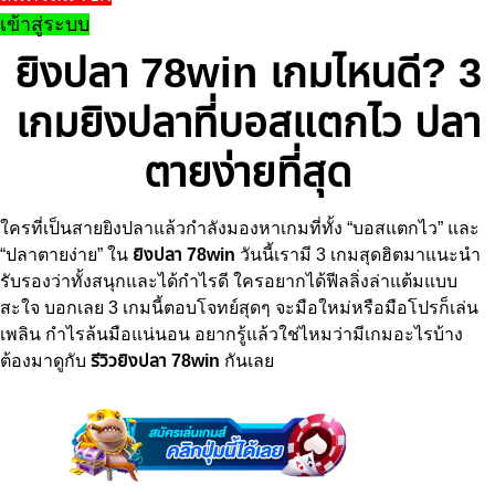
เข้าสู่ระบบ
ยิงปลา 78win เกมไหนดี? 3
เกมยิงปลาที่บอสแตกไว ปลา
ตายง่ายที่สุด
ใครที่เป็นสายยิงปลาแล้วกำลังมองหาเกมที่ทั้ง “บอสแตกไว” และ
“ปลาตายง่าย” ใน
ยิงปลา 78win
วันนี้เรามี 3 เกมสุดฮิตมาแนะนำ
รับรองว่าทั้งสนุกและได้กำไรดี ใครอยากได้ฟีลลิ่งล่าแต้มแบบ
สะใจ บอกเลย 3 เกมนี้ตอบโจทย์สุดๆ จะมือใหม่หรือมือโปรก็เล่น
เพลิน กำไรล้นมือแน่นอน อยากรู้แล้วใช่ไหมว่ามีเกมอะไรบ้าง
ต้องมาดูกับ
รีวิวยิงปลา 78win
กันเลย