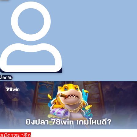
ล็อกอิน
สมัครสมาชิก